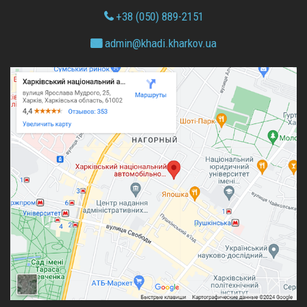
+38 (050) 889-2151
admin@
khadi.kharkov.
ua