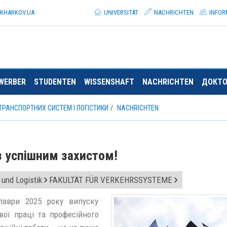
.KHARKOV.
UA
UNIVERSITÄT
NACHRICHTEN
INFOR
WERBER
STUDENTEN
WISSENSHAFT
NACHRICHTEN
ДОКТО
ТРАНСПОРТНИХ СИСТЕМ І ЛОГІСТИКИ
NACHRICHTEN
з успішним захистом!
 und Logistik
FAKULTÄT FÜR VERKEHRSSYSTEME
аври 2025 року випуску
вої праці та професійного