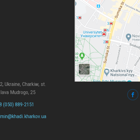
, Ukraine, Charkiw, st.
lava Mudrogo, 25
 (050) 889-2151
min@
khadi.kharkov.
ua