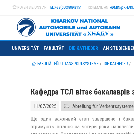
RUFEN SIE UNS AN
TEL:+38(050)889-2151
EMAIL AN
ADMIN@
KHADI
UNIVERSITÄT
FAKULTÄT
DIE KATHEDER
AN STUDIENBE
FAKULTÄT FÜR TRANSPORTSYSTEME
DIE KATHEDER
Кафедра ТСЛ вітає бакалаврів 
11/07/2025
Abteilung für Verkehrssysteme
Ще один важливий етап завершено і бакал
отримують вітання за чотири роки наполегли