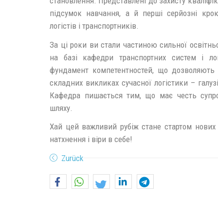
становлення. Представлені до захисту кваліфік
підсумок навчання, а й перші серйозні крок
логістів і транспортників.
За ці роки ви стали частиною сильної освітнь
на базі кафедри транспортних систем і ло
фундамент компетентностей, що дозволяють 
складних викликах сучасної логістики – галузі
Кафедра пишається тим, що має честь супр
шляху.
Хай цей важливий рубіж стане стартом нових 
натхнення і віри в себе!
Zurück