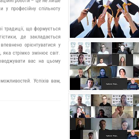
аційні роботи – це не лише
и у професійну спільноту
ої традиції, що формується
гістики, де закладається
впевнено орієнтуватися у
, яка стрімко змінює світ.
оводжувати вас на цьому
можливостей. Успіхів вам,