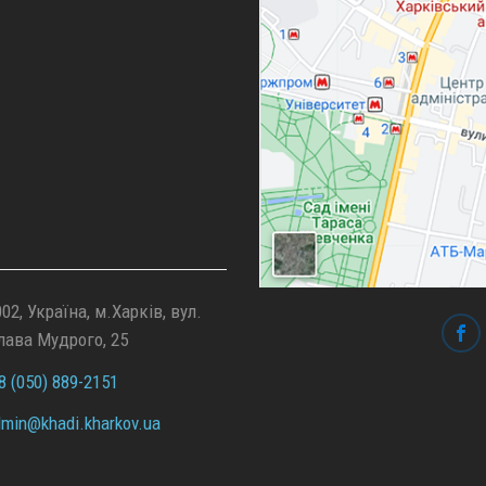
02, Україна, м.Харків, вул.
лава Мудрого, 25
 (050) 889-2151
min@
khadi.kharkov.
ua