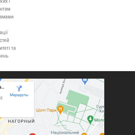
ких і
ентам
рамами
ації
стей
теті та
вень