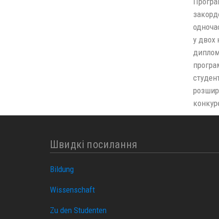
Програм
закорд
одноча
у двох 
диплом
програ
студент
розшири
конкур
Швидкі посилання
Bildung
Wissenschaft
Zu den Studenten