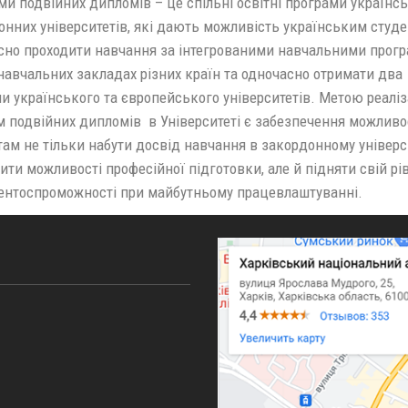
и подвійних дипломів – це спільні освітні програми українсь
онних університетів, які дають можливість українським студ
сно проходити навчання за інтегрованими навчальними прог
навчальних закладах різних країн та одночасно отримати два
и українського та європейського університетів. Метою реаліз
м подвійних дипломів в Університеті є забезпечення можливо
ам не тільки набути досвід навчання в закордонному універси
ти можливості професійної підготовки, але й підняти свій рі
ентоспроможності при майбутньому працевлаштуванні.