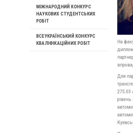
МІЖНАРОДНИЙ КОНКУРС
НАУКОВИХ СТУДЕНТСЬКИХ
РОБІТ
ВСЕУКРАЇНСЬКИЙ КОНКУРС
На фак
КВАЛІФІКАЦІЙНИХ РОБІТ
диплом
партне
впрова
Для пар
транспо
275.03 
рівень 
автомоб
автомо
Куявськ