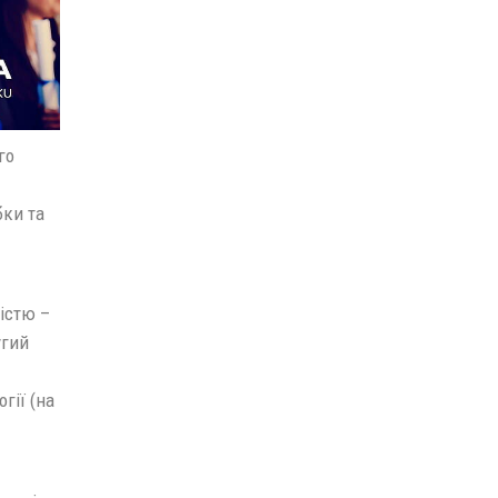
го
бки та
ністю –
угий
гії (на