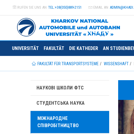
RUFEN SIE UNS AN
TEL:+38(050)889-2151
EMAIL AN
ADMIN@
KHADI
UNIVERSITÄT
FAKULTÄT
DIE KATHEDER
AN STUDIENBE
FAKULTÄT FÜR TRANSPORTSYSTEME
WISSENSHAFT
НАУКОВІ ШКОЛИ ФТС
СТУДЕНТСЬКА НАУКА
МІЖНАРОДНЕ
СПІВРОБІТНИЦТВО