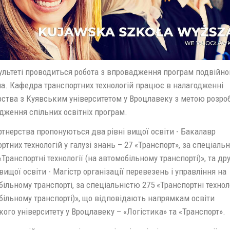
ультеті проводиться робота з впровадження програм подвійно
а. Кафедра транспортних технологій працює в налагодженні
рства з Куявським університетом у Вроцлавеку з метою розро
дження спільних освітніх програм.
тнерства пропонуються два рівні вищої освіти - Бакалавр
ртних технологій у галузі знань – 27 «Транспорт», за спеціаль
«Транспортні технології (на автомобільному транспорті)», та др
вищої освіти - Магістр організації перевезень і управління на
ільному транспорті, за спеціальністю 275 «Транспортні техноло
більному транспорті)», що відповідають напрямкам освіти
ого університету у Вроцлавеку – «Логістика» та «Транспорт».