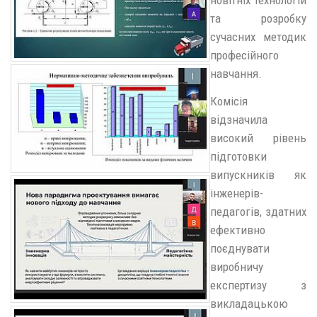
новітніх технологій
та розробку
сучасних методик
професійного
навчання.
Комісія
відзначила
високий рівень
підготовки
випускників як
інженерів-
педагогів, здатних
ефективно
поєднувати
виробничу
експертизу з
викладацькою