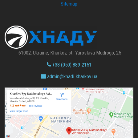
Sitemap
61002, Ukraine, Kharkov, st. Yaroslava Mudrogo, 25
+38 (050) 889-2151
admin@
khadi.kharkov.
ua