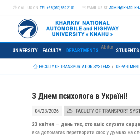
CALL US ON
TEL:+38(050)889-2151
EMAIL US AT
ADMIN@
KHADI.KH
Abitur
UNIVERSITY
FACULTY
DEPARTMENTS
STUDENTS
FACULTY OF TRANSPORTATION SYSTEMS
DEPARTMEN
З Днем психолога в Україні!
04/23/2026
FACULTY OF TRANSPORT SY
23 квітня — день тих, хто вміє слухати серц
яка допомагає перетворити хаос у думках на спо