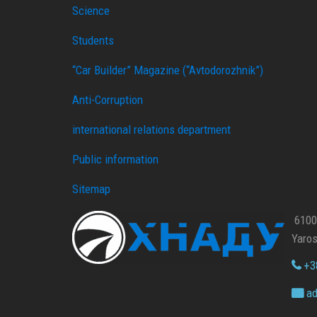
Science
Students
“Car Builder” Magazine (“Avtodorozhnik”)
Anti-Corruption
international relations department
Public information
Sitemap
61002
Yaros
+38
ad