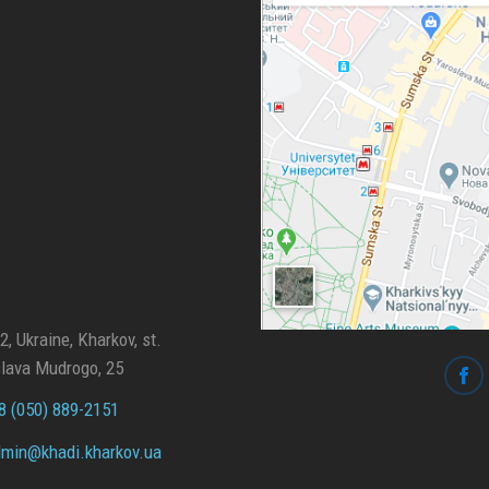
, Ukraine, Kharkov, st.
lava Mudrogo, 25
 (050) 889-2151
min@
khadi.kharkov.
ua