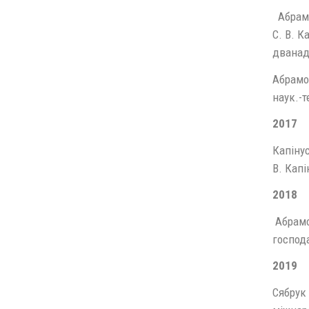
Абрамо
С. В. К
дванадц
Абрамо
наук.-т
2017
Капінус
В. Капі
2018
Абрамов
господа
2019
Сябрук 