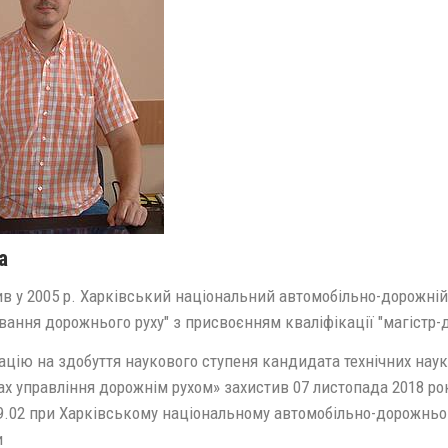
а
в у 2005 р. Харківський національний автомобільно-дорожній 
вання дорожнього руху" з присвоєнням кваліфікації "магістр-
ацію на здобуття наукового ступеня кандидата технічних наук
х управління дорожнім рухом» захистив 07 листопада 2018 рок
.02 при Харківському національному автомобільно-дорожньому
и