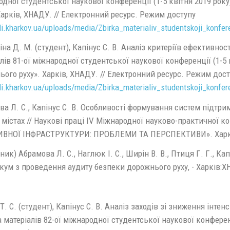
дної студентської наукової конференції (1-5 квітня 2019 року
Харків, ХНАДУ. // Електронний ресурс. Режим доступу
di.kharkov.ua/uploads/media/Zbirka_materialiv_studentskoji_kon
на Д. М. (студент), Капінус С. В. Аналіз критеріїв ефективност
лів 81-ої міжнародної студентської наукової конференції (1-5 к
ого руху». Харків, ХНАДУ. // Електронний ресурс. Режим дост
di.kharkov.ua/uploads/media/Zbirka_materialiv_studentskoji_kon
а Л. С., Капінус С. В. Особливості формування систем підтри
у містах // Наукові праці IV Міжнародної науково-практично
ВНОЇ ІНФРАСТРУКТУРИ: ПРОБЛЕМИ ТА ПЕРСПЕКТИВИ». Харків,
ник) Абрамова Л. С., Наглюк І. С., Ширін В. В., Птиця Г. Г., Кап
ум з проведення аудиту безпеки дорожнього руху, - Харків:ХНА
Т. С. (студент), Капінус С. В. Аналіз заходів зі зниження інтен
а матеріалів 82-ої міжнародної студентської наукової конферен