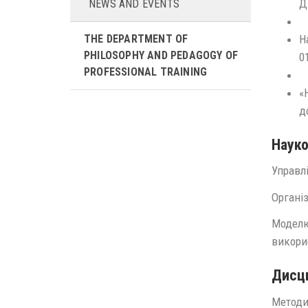
Д
NEWS AND EVENTS
Н
THE DEPARTMENT OF
PHILOSOPHY AND PEDAGOGY OF
0
PROFESSIONAL TRAINING
«
д
Науко
Управл
Органі
Моделю
викори
Дисци
Методи