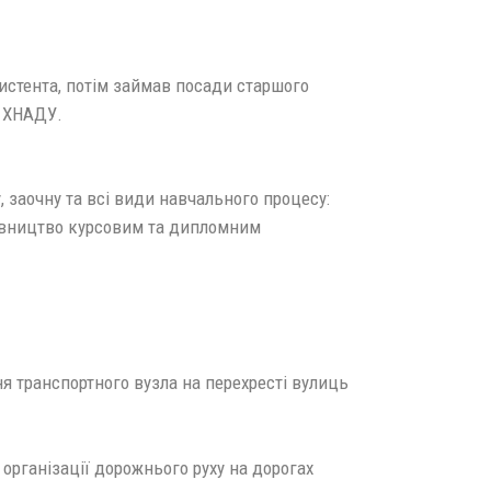
систента, потім займав посади старшого
у ХНАДУ.
 заочну та всі види навчального процесу:
рівництво курсовим та дипломним
я транспортного вузла на перехресті вулиць
організації дорожнього руху на дорогах