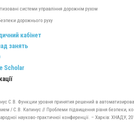
тизовані системи управління дорожнім рухом
безпеки дорожнього руху
ичний кабінет
ад занять
D
e Scholar
кації
инус С.В. Функции уровня принятия решений в автоматизиро
ем / С.В. Капинус // Проблеми підвищення рівня безпеки, ко
народної науково-практичної конференції. – Харків: ХНАДУ, 201