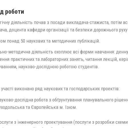
д роботи
ічну діяльність почав з посади викладача-стажиста, потім а
ача, доцента кафедри організації та безпеки дорожнього рух
ом понад 50 наукових та методичних публікацій.
но-методична діяльність охоплює всі форми навчання: денну,
ення практичних та лабораторних занять, читання лекцій, ке
уванням, науково-дослідною роботою студентів.
 участі виконано ряд наукових та господарських проектів:
ауково-дослідна робота з обґрунтування планувального рішенн
уходольська та Європейська м. Ізюм.
ослуги з інженерного проектування (послуги з розробки схеми 