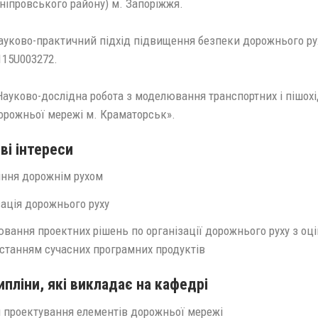
ніпровського району) м. Запоріжжя.
ауково-практичний підхід підвищення безпеки дорожнього рух
115U003272.
Науково-дослідна робота з моделювання транспортних і пішохі
орожньої мережі м. Краматорськ».
ві інтереси
іння дорожнім рухом
зація дорожнього руху
вання проектних рішень по організації дорожнього руху з оц
станням сучасних програмних продуктів
пліни, які викладає на кафедрі
 проектування елементів дорожньої мережі