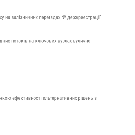
у на залізничних переїздах № держреєстрації
дних потоків на ключових вузлах вулично-
інкою ефективності альтернативних рішень з