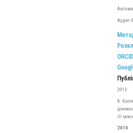
Автома
Аудит 
Метод
Розкл
ORCI
Googl
Публі
2013
8. Кап
движени
ІІІ між
2014