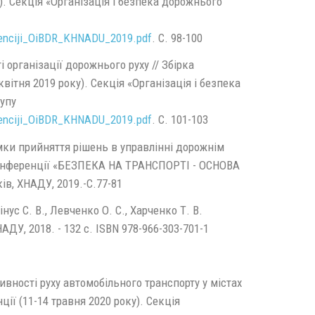
). Секція «Організація і безпека дорожнього
ferenciji_OiBDR_KHNADU_2019.pdf
. С. 98-100
і організації дорожнього руху // Збірка
вітня 2019 року). Секція «Організація і безпека
упу
ferenciji_OiBDR_KHNADU_2019.pdf
. С. 101-103
мки прийняття рішень в управлінні дорожнім
ї конференції «БЕЗПЕКА НА ТРАНСПОРТІ - ОСНОВА
 ХНАДУ, 2019.-С.77-81
інус С. В., Левченко О. С., Харченко Т. В.
ДУ, 2018. - 132 с. ISBN 978-966-303-701-1
сивності руху автомобільного транспорту у містах
ції (11-14 травня 2020 року). Секція