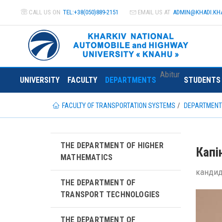
CALL US ON
TEL:+38(050)889-2151
EMAIL US AT
ADMIN@
KHADI.KH
Abitur
UNIVERSITY
FACULTY
DEPARTMENTS
STUDENTS
FACULTY OF TRANSPORTATION SYSTEMS
DEPARTMEN
THE DEPARTMENT OF HIGHER
Капі
MATHEMATICS
кандид
THE DEPARTMENT OF
TRANSPORT TECHNOLOGIES
THE DEPARTMENT OF