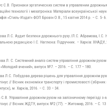
с С.В. Признаки эргатических систем в управлении дорожным 
ційні технології і мехатроніка: Матеріали всеукраїнської нау
фія «Стиль-Издат» ФОП Бровін О.В., 15 квітня 2014 р. – С. 5- 6.
а Л.С. Аудит безпеки дорожнього руху /Л.С. Абрамова, І.С. На
альною редакцією І.С. Наглюка: Підручник. – Харків: ХНАДУ, 2
а Л. С. Системний аналіз систем управління дорожнім рухом / 
«Молодий вчений», випуск №7. – 2016. – С. 177 – 180.
а Л.С. Побудова дерева рішень для управління дорожнім рухо
пінус // Вісник економіки транспорту і промисловості (збірник
пуск), м. Харків, 2016. – С. 33 – 34.
 С.В. Управління дорожнім рухом на залізничному переїзді з е
пінус // Вісник ЖДТУ, випуск №2 (77). – Житомир, 2016. – С. 13