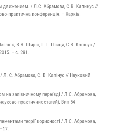
движением. / Л.С. Абрамова, С.В. Капинус //
ково-практична конференція. – Харків:
глюк, В.В. Ширін, Г.Г. Птиця, С.В. Капінус /
015. – с. 281.
Л. С. Абрамова, С. В. Капінус // Науковий
м на залізничному переїзді / Л.С. Абрамова,
 науково-практичних статей), Вип 54
лементами теорії корисності / Л.С. Абрамова,
 –17.