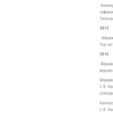
Капину
Інформа
Типогра
2015
Абрамов
Під заг
2016
Абрамов
журнал 
Абрамов
С.В. Ка
(спецви
Капінус
С.В. Ка