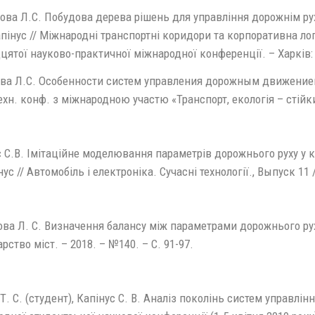
ва Л.С. Побудова дерева рішень для управління дорожнім рухо
апінус // Міжнародні транспортні коридори та корпоративна ло
ятої науково-практичної міжнародної конференції. – Харків: У
ва Л.С. Особенности систем управления дорожным движением /
ехн. конф. з міжнародною участю «Транспорт, екологія – стійки
 С.В. Імітаційне моделювання параметрів дорожнього руху у к
нус // Автомобіль і електроніка. Сучасні технології., Выпуск 11 /
а Л. С. Визначення балансу між параметрами дорожнього руху 
рство міст. – 2018. – №140. – С. 91-97.
Т. С. (студент), Капінус С. В. Аналіз поколінь систем управлінн