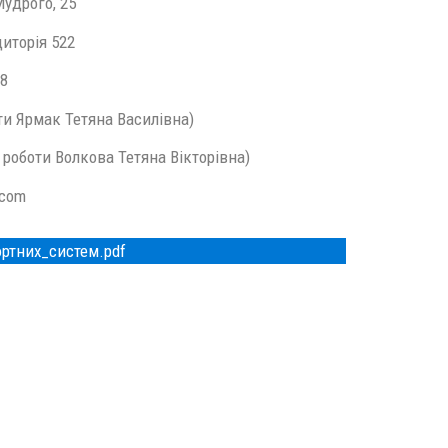
Мудрого, 25
диторія 522
38
оти Ярмак Тетяна Василівна)
 роботи Волкова Тетяна Вікторівна)
.com
ртних_систем.pdf