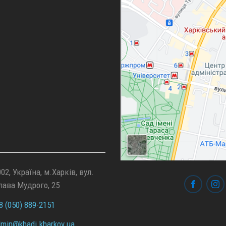
02, Україна, м.Харків, вул.
лава Мудрого, 25
 (050) 889-2151
min@
khadi.kharkov.
ua