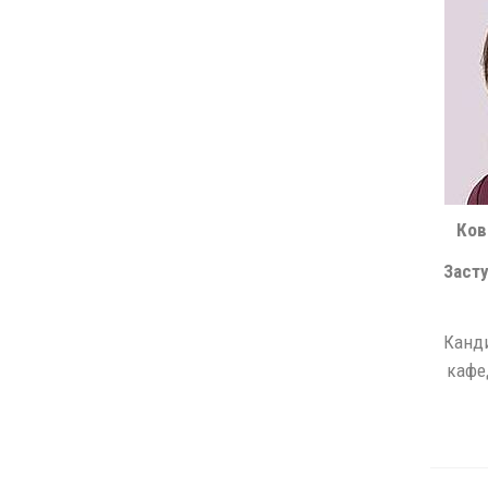
Ков
Заст
Канди
кафе