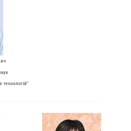
вич
наук
 технологій"