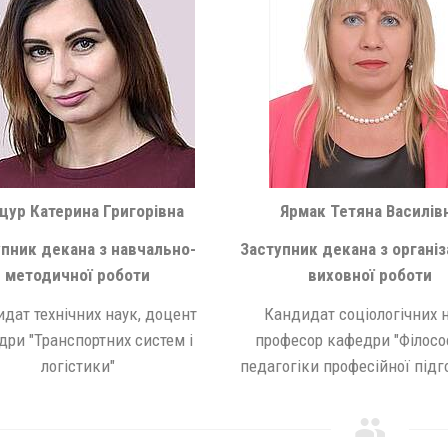
цур Катерина Григорівна
Ярмак Тетяна Василів
упник декана з навчально-
Заступник декана з організ
методичної роботи
виховної роботи
дат технічних наук, доцент
Кандидат соціологічних н
дри "Транспортних систем і
професор кафедри "Філософ
логістики"
педагогіки професійної під