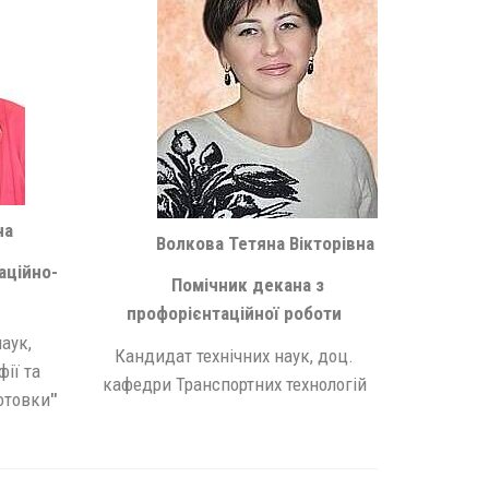
на
Волкова Тетяна Вікторівна
аційно-
Помічник декана з
профорієнтаційної роботи
аук,
Кандидат технічних наук, доц.
ії та
кафедри Транспортних технологій
готовки
"