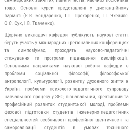
семінарських заняттях, пакети тестів, наочних посібників
тощо. Основні курси представлені у дистанційному
варіанті (В.В. Бондаренко, Т.Г. Прохоренко, І.І. Чхеайло,
О.Є. Сук, І.В. Ткаченко).
Щорічно викладачі кафедри публікують наукові статті,
беруть участь у міжнародних і регіональних конференціях
та симпозіумах, проходять науково-педагогічні
стажування та програми підвищення кваліфікації.
Основними напрямками наукової роботи кафедри є
проблеми соціальної філософії, філософської
антропології, культурології, розвитку духовного життя в
Україні, проблеми психолого-педагогічного супроводу
навчального процесу у ЗВО, пізнавальний, креативний та
професійний розвиток студентської молоді, проблеми
фахової підготовки студентів інженерно-педагогічних
спеціальностей, особливості професійної ідентичності та
самореалізації студентів в умовах технічного