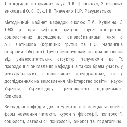
1 кандидат історичних наук Л.В. Філіпенко, 3 старших
викладачі О. Є. Сук, І.В. Ткаченко, Н.Р. Разумовська.
Методичний кабінет кафедри очолює Т.А. Куліміна. З
1983 р. при кафедрі працює група конкретно-
соціологічних досліджень, співробітниками якої є
А.І. Латишева (керівник групи) та Г.О. Чаплигіна
(старший лаборант). Група виконує замовлення не тільки
від університетських структур, залучаючи до їх
проведення викладачів кафедри, а також брала участь у
всеукраїнських соціологічних дослідженнях, та у
дослідженнях на замовлення Міністерства освіти і науки
України, Укравтодору, транспортних підприємств
Харкова.
Викладачі кафедри для студентів усіх спеціальностей і
форм навчання читають курси з філософії, політології,
соціології, загальної психології, вікової та педагогічної