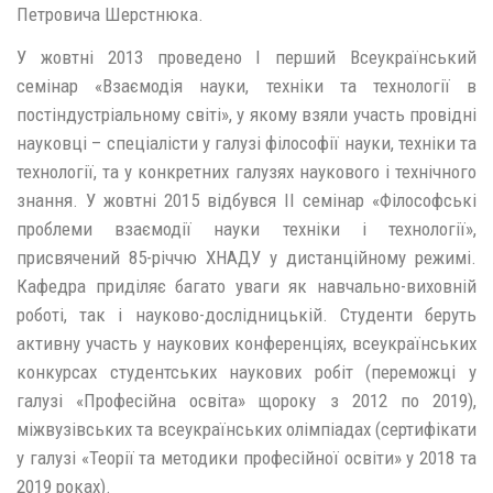
Петровича Шерстнюка.
У жовтні 2013 проведено I перший Всеукраїнський
семінар «Взаємодія науки, техніки та технології в
постіндустріальному світі», у якому взяли участь провідні
науковці – спеціалісти у галузі філософії науки, техніки та
технології, та у конкретних галузях наукового і технічного
знання. У жовтні 2015 відбувся ІІ семінар «Філософські
проблеми взаємодії науки техніки і технології»,
присвячений 85-річчю ХНАДУ у дистанційному режимі.
Кафедра приділяє багато уваги як навчально-виховній
роботі, так і науково-дослідницькій. Студенти беруть
активну участь у наукових конференціях, всеукраїнських
конкурсах студентських наукових робіт (переможці у
галузі «Професійна освіта» щороку з 2012 по 2019),
міжвузівських та всеукраїнських олімпіадах (сертифікати
у галузі «Теорії та методики професійної освіти» у 2018 та
2019 роках).