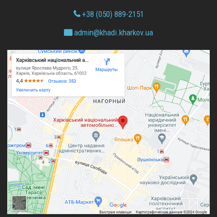
+38 (050) 889-2151
admin@
khadi.kharkov.
ua