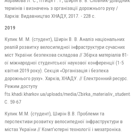
Абрамова Л. С., Птиця Г. Г, Ширін В. В. Словник-довідник
термінів і визначень з організації дорожнього руху /
Харків: Видавництво ХНАДУ, 2017. - 228 с.
2019
Кулик М. М. (студент), Ширін В. В. Аналіз національних
реалій розвитку велосипедної інфраструктури сучасних
міст України: безпекова складова // Збірка матеріалів 81-
ої міжнародної студентської наукової конференції (1-5
квітня 2019 року). Секція «Організація і безпека
дорожнього руху». Харків, ХНАДУ. // Електронний ресурс.
Режим доступу
fts.khadi.kharkov.ua/uploads/media/Zbirka_materialiv_student
С. 59-67
Кулик М.М. (студент), Ширін В.В. Проблеми та
перспективи розвитку велосипедної інфраструктури в
містах України // Комп’ютерні технології і мехатроніка.