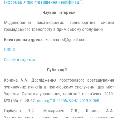
Інформація про підвищення кваліфікації.
Наукові інтереси
Моделювання пасажирських транспортних систем
громадського транспорту в приміському сполученні
Електронна адреса:
kochina.tsl@gmail.com
ORCID
Google Академія
Публікації
Кочина А.А. Дослідження просторового розташування
зупиночних пунктів в приміському сполученні для міст
України. Системи управління, навігації та зв’язку. 2019.
№3 (55). С. 58-62.
doi.org/10.26906/SUNZ.2019.3.058
Горбачов П.Ф., Макаричев О.В., Кочина А.А.
Закономірності розподілу відстаней пересування