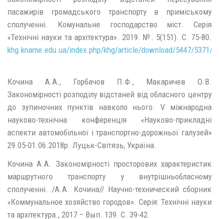
пасажирів громадського транспорту в приміському
сполученні. Комунальне господарство міст. Серія
«Технічні науки та архітектура». 2019. №. 5(151). С. 75-80.
khg.kname.edu.ua/index.php/khg/article/download/5447/5371/&
Кочина А.А., Горбачов П.Ф., Макаричев О.В.
Закономірності розподілу відстаней від обласного центру
до зупиночних пунктів навколо нього. V міжнародна
науково-технічна конференція «Науково-прикладні
аспекти автомобільної і транспортно-дорожньої галузей»
29.05-01.06.2018р. Луцьк-Світязь, Україна.
Кочина А.А. Закономірності просторових характеристик
маршрутного транспорту у внутрішньобласному
сполученні. /А.А. Кочина// Научно-технический сборник
«Коммунальное хозяйство городов». Серія: Технічні науки
та архітектура., 2017 – Вып. 139. С. 39-42.