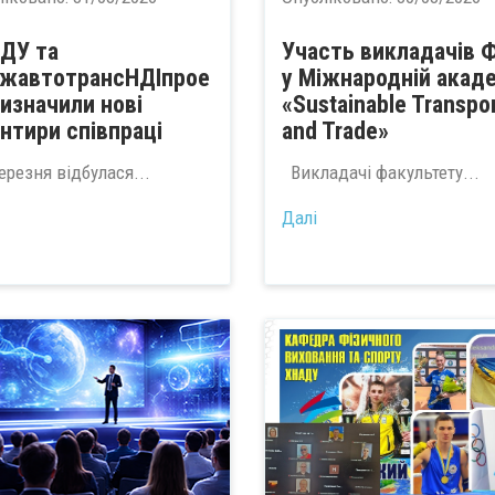
ДУ та
Участь викладачів 
жавтотрансНДІпрое
у Міжнародній акаде
визначили нові
«Sustainable Transpo
єнтири співпраці
and Trade»
ерезня відбулася...
Викладачі факультету...
Далі