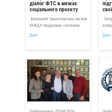
діалог ФТС в межах
під
соціального проєкту
сво
Факультет транспортних систем
Запр
ХНАДУ продовжує системну...
колед
Далі
Далі
Опубліковано:
03/04/2026
Опуб