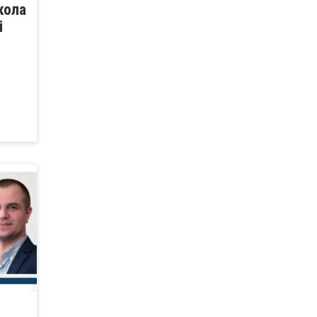
кола
і