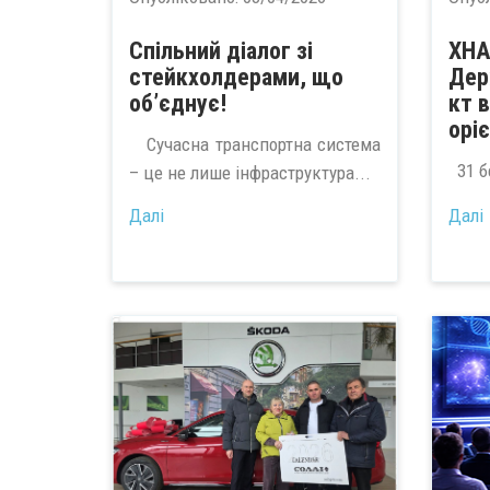
Спільний діалог зі
ХНА
стейкхолдерами, що
Дер
об’єднує!
кт 
орі
Сучасна транспортна система
31 б
– це не лише інфраструктура...
Далі
Далі