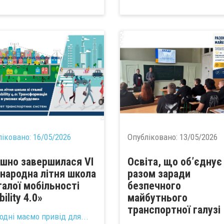
ліковано:
16/05/2026
Опубліковано:
13/05/2026
ішно завершилася VI
Освіта, що об’єднує
народна літня школа
разом заради
сталої мобільності
безпечного
ility 4.0»
майбутнього
транспортної галузі
одні маємо привід для...