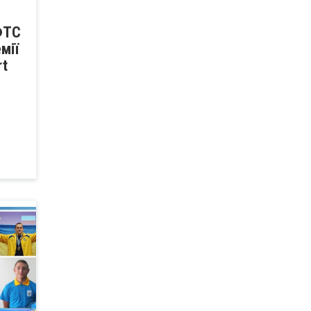
ФТС
мії
rt