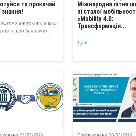
готуйся та прокачай
Міжнародна літня ш
ї знання!
зі сталої мобільност
«Mobility 4.0:
ошуємо випускників шкіл,
Трансформація...
жів та всіх бажаючих...
Далі
ліковано:
31/03/2026
Опубліковано:
30/03/2026