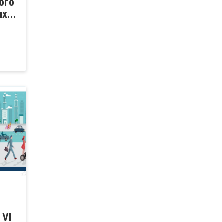
ого
х...
 VI