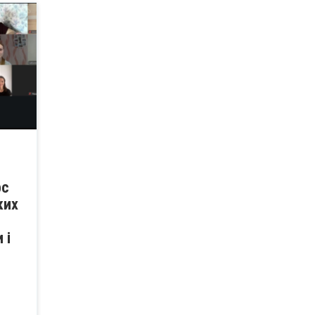
рс
ких
 і