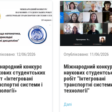
ліковано:
12/06/2026
Опубліковано:
11/06/2026
народний конкурс
Міжнародний конку
кових студентських
наукових студентсь
іт «Інтегровані
робіт "Інтегровані
нспортні системи і
транспортні системи
нології»
технології"
...
Далі