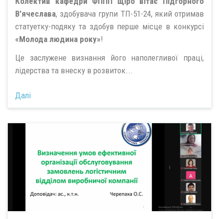
Колектив кафедри ФППП щіро вітає Підгорного
В'ячеслава
, здобувача групи ТП-51-24, який отримав
статуетку-подяку та здобув перше місце в конкурсі
«Молода людина року»
!
Це заслужене визнання його наполегливої праці,
лідерства та внеску в розвиток...
Далі