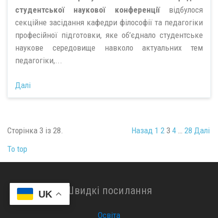
студентської наукової конференції
відбулося
секційне засідання кафедри філософії та педагогіки
професійної підготовки, яке об’єднало студентське
наукове середовище навколо актуальних тем
педагогіки,...
Далі
Сторінка 3 із 28.
Назад
1
2
3
4
…
28
Далі
To top
Швидкі посилання
UK
Освіта