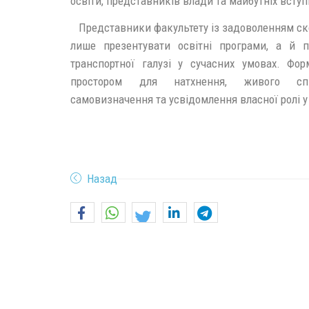
освіти, представників влади та майбутніх всту
Представники факультету із задоволенням ск
лише презентувати освітні програми, а й 
транспортної галузі у сучасних умовах. Фо
простором для натхнення, живого спіл
самовизначення та усвідомлення власної ролі
Назад