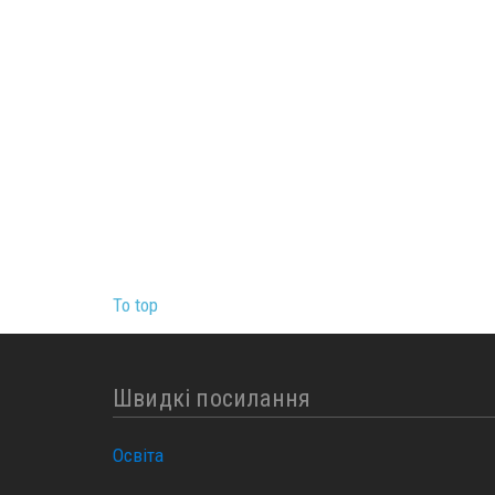
To top
Швидкі посилання
Освіта