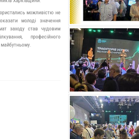
пників Харківщини.
ористались можливістю не
показати молоді значення
рмат заходу став чудовим
кування, професійного
 у майбутньому.