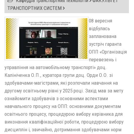
Кафедра Транспортних технологій
ФАКУЛЬТЕТ
ТРАНСПОРТНИХ СИСТЕМ
08 вересня
відбулась
запланована
зустріч гаранта
ОПП «Організація
перевезень і
управління на автомобільному транспорті» доц.
Калініченка О.П., куратора групи доц. Орди О.О. зі
здобувачами-магістрами, які розпочали навчання на
другому освітньому рівні у 2025 році. Захід мав за мету
ознайомити здобувачів з основними аспектами
навчального процесу на ОПП: основними документам
освітнього процесу, процедурою вибору керівника для
виконання кваліфікаційної роботи, процедурою вибору
дисциплін і, звичайно, дотримання здобувачами норм