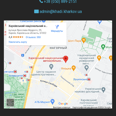
+38 (050) 889-2151
admin@
khadi.kharkov.
ua