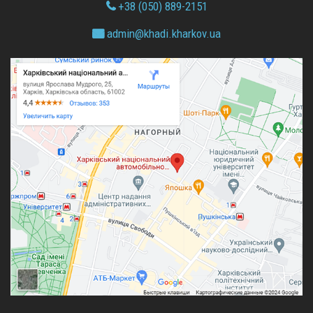
+38 (050) 889-2151
admin@
khadi.kharkov.
ua