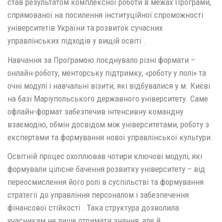
став результатом комплексної роботи в межах Програми,
спрямованої на посилення інституційної спроможності
університетів України та розвиток сучасних
управлінських підходів у вищій освіті .
Навчання за Програмою поєднувало різні формати –
онлайн-роботу, менторську підтримку, «роботу у полі» та
очні модулі і навчальні візити, які відбувалися у м. Києві
на базі Маріупольського державного університету. Саме
офлайн-формат забезпечив інтенсивну командну
взаємодію, обмін досвідом між університетами, роботу з
експертами та формування нової управлінської культури.
Освітній процес охоплював чотири ключові модулі, які
формували цілісне бачення розвитку університету – від
переосмислення його ролі в суспільстві та формування
стратегії до управління персоналом і забезпечення
фінансової стійкості . Така структура дозволила
учасникам не лише отримати знання, але й