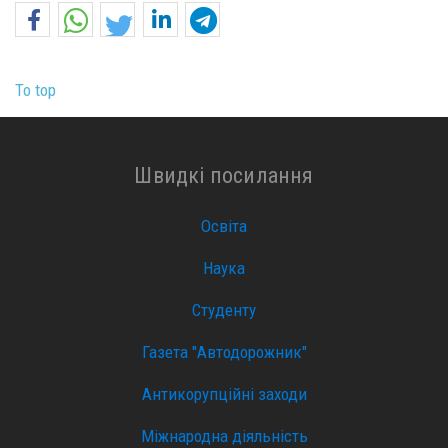
To top
Швидкі посилання
Освіта
Наука
Студенту
Газета "Автодорожник"
Антикорупційні заходи
Міжнародна діяльність