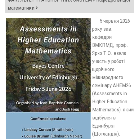
математики
5 червня 2026
року зав.
кафедри
ВМКПМД, проф.
Ярхо Т.О. взяла
участь у роботі
щорічного
міжнародного
семінару AHEM26
(Assessments in
Higher Education
Mathematics), який
відбувся в
Единбурзі
(Шотландія).