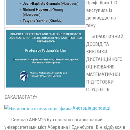
Проф. Ярхо Т.О.
виступила із
доповіддю на
тему:
«ПРАКТИЧНИЙ
ДОСВІД ТА
ВИКЛИКИ
ДИСТАНЦІЙНОГО
ОЦІНЮВАННЯ
МАТЕМАТИЧНОЇ
ПІДГОТОВКИ
СТУДЕНТІВ
БАКАЛАВРАТУ»
Анотація доповіді
Семінар AHEM26 був спільно організований
університетами міст Абердина і Единбурга. Він відбувся в