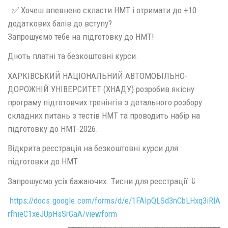
✅ Хочеш впевнено скласти НМТ і отримати до +10
додаткових балів до вступу?
Запрошуємо тебе на підготовку до НМТ!
Діють платні та безкоштовні курси.
ХАРКІВСЬКИЙ НАЦІОНАЛЬНИЙ АВТОМОБІЛЬНО-
ДОРОЖНІЙ УНІВЕРСИТЕТ (ХНАДУ) розробив якісну
програму підготовчих тренінгів з детального розбору
складних питань з тестів НМТ та проводить набір на
підготовку до НМТ-2026.
Відкрита реєстрація на безкоштовні курси для
підготовки до НМТ.
Запрошуємо усіх бажаючих. Тисни для реєстрації ⇓
https://docs.google.com/forms/d/e/1FAIpQLSd3nCbLHxq3iRl
rfhieC1xeJUpHsSrGaA/viewform