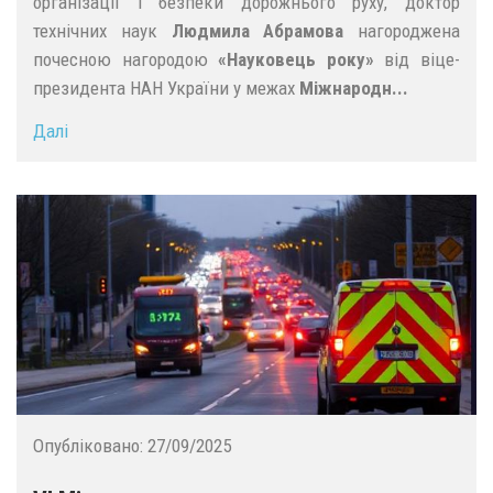
організації і безпеки дорожнього руху, доктор
технічних наук
Людмила Абрамова
нагороджена
почесною нагородою
«Науковець року»
від віце-
президента НАН України у межах
Міжнародн...
Далі
Опубліковано:
27/09/2025