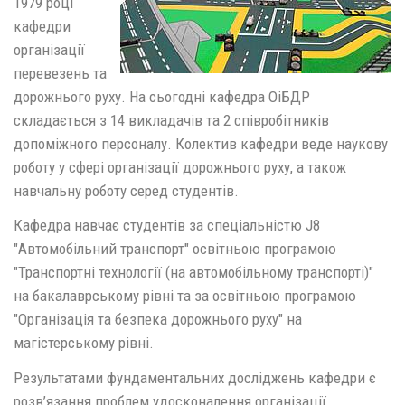
1979 році
кафедри
організації
перевезень та
дорожнього руху. На сьогодні кафедра ОіБДР
складається з 14 викладачів та 2 співробітників
допоміжного персоналу. Колектив кафедри веде наукову
роботу у сфері організації дорожнього руху, а також
навчальну роботу серед студентів.
Кафедра навчає студентів за спеціальністю J8
"Автомобільний транспорт" освітньою програмою
"Транспортні технології (на автомобільному транспорті)"
на бакалаврському рівні та за освітньою програмою
"Організація та безпека дорожнього руху" на
магістерському рівні.
Результатами фундаментальних досліджень кафедри є
розв’язання проблем удосконалення організації