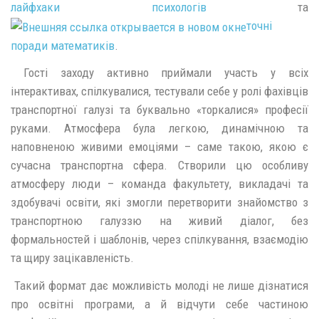
лайфхаки психологів
та
точні
поради математиків
.
Гості заходу активно приймали участь у всіх
інтерактивах, спілкувалися, тестували себе у ролі фахівців
транспортної галузі та буквально «торкалися» професії
руками. Атмосфера була легкою, динамічною та
наповненою живими емоціями – саме такою, якою є
сучасна транспортна сфера. Створили цю особливу
атмосферу люди – команда факультету, викладачі та
здобувачі освіти, які змогли перетворити знайомство з
транспортною галуззю на живий діалог, без
формальностей і шаблонів, через спілкування, взаємодію
та щиру зацікавленість.
Такий формат дає можливість молоді не лише дізнатися
про освітні програми, а й відчути себе частиною